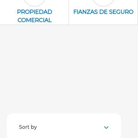
Propiedad Comercial Icon
Fianzas de se
PROPIEDAD
FIANZAS DE SEGURO
COMERCIAL
Sort by