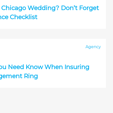
a Chicago Wedding? Don’t Forget
nce Checklist
Agency
You Need Know When Insuring
gement Ring